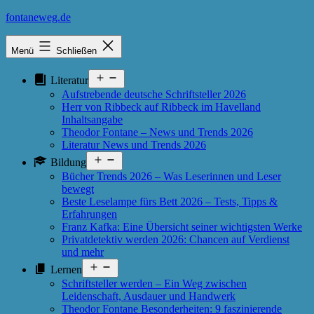
Zum
fontaneweg.de
Inhalt
springen
Menü
Schließen
Menü
Literatur
öffnen
Aufstrebende deutsche Schriftsteller 2026
Herr von Ribbeck auf Ribbeck im Havelland
Inhaltsangabe
Theodor Fontane – News und Trends 2026
Literatur News und Trends 2026
Menü
Bildung
öffnen
Bücher Trends 2026 – Was Leserinnen und Leser
bewegt
Beste Leselampe fürs Bett 2026 – Tests, Tipps &
Erfahrungen
Franz Kafka: Eine Übersicht seiner wichtigsten Werke
Privatdetektiv werden 2026: Chancen auf Verdienst
und mehr
Menü
Lernen
öffnen
Schriftsteller werden – Ein Weg zwischen
Leidenschaft, Ausdauer und Handwerk
Theodor Fontane Besonderheiten: 9 faszinierende