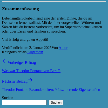
Zusammenfassung
Lebensmittelvokabeln sind eine der ersten Dinge, die du im
Deutschen lernen solltest. Mit den hier vorgestellten Wörtern und
Sätzen bist du bestens vorbereitet, um im Supermarkt einzukaufen
oder über Essen und Trinken zu sprechen.
Viel Erfolg und guten Appetit!
Veröffentlicht am
2. Januar 2025
Von
Autor
Kategorisiert als
Allgemein
Beitragsnavigation
Vorheriger Beitrag
Was war Theodor Fontane von Beruf?
Nächster Beitrag
Theodor Fontane Besonderheiten: 9 faszinierende Eigenschaften
Suchen
Suchen