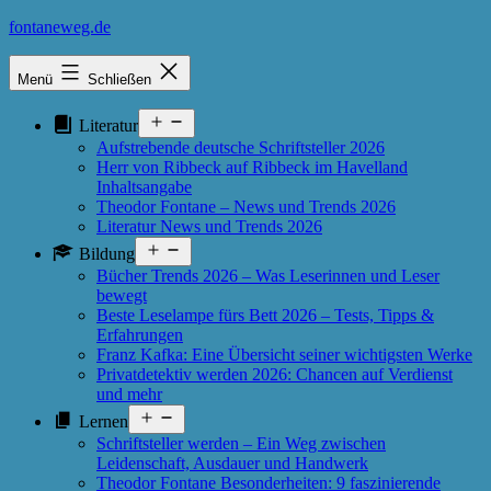
Zum
fontaneweg.de
Inhalt
springen
Menü
Schließen
Menü
Literatur
öffnen
Aufstrebende deutsche Schriftsteller 2026
Herr von Ribbeck auf Ribbeck im Havelland
Inhaltsangabe
Theodor Fontane – News und Trends 2026
Literatur News und Trends 2026
Menü
Bildung
öffnen
Bücher Trends 2026 – Was Leserinnen und Leser
bewegt
Beste Leselampe fürs Bett 2026 – Tests, Tipps &
Erfahrungen
Franz Kafka: Eine Übersicht seiner wichtigsten Werke
Privatdetektiv werden 2026: Chancen auf Verdienst
und mehr
Menü
Lernen
öffnen
Schriftsteller werden – Ein Weg zwischen
Leidenschaft, Ausdauer und Handwerk
Theodor Fontane Besonderheiten: 9 faszinierende