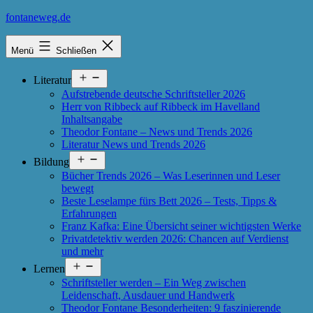
Zum
fontaneweg.de
Inhalt
springen
Menü
Schließen
Menü
Literatur
öffnen
Aufstrebende deutsche Schriftsteller 2026
Herr von Ribbeck auf Ribbeck im Havelland
Inhaltsangabe
Theodor Fontane – News und Trends 2026
Literatur News und Trends 2026
Menü
Bildung
öffnen
Bücher Trends 2026 – Was Leserinnen und Leser
bewegt
Beste Leselampe fürs Bett 2026 – Tests, Tipps &
Erfahrungen
Franz Kafka: Eine Übersicht seiner wichtigsten Werke
Privatdetektiv werden 2026: Chancen auf Verdienst
und mehr
Menü
Lernen
öffnen
Schriftsteller werden – Ein Weg zwischen
Leidenschaft, Ausdauer und Handwerk
Theodor Fontane Besonderheiten: 9 faszinierende