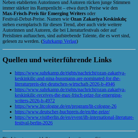
Neben etablierten Autorinnen und Autoren rücken junge Stimmen
immer stärker ins Rampenlicht – etwa durch Preise wie den
Max‑Frisch‑Preis für Emerging Writers
oder
Festival‑Debut‑Preise. Namen wie
Ozan Zakariya Keskinkılıç
stehen exemplarisch für diesen Trend, aber auch viele weitere
Autorinnen und Autoren, die bei Literaturfestivals oder auf
Preislisten auftauchen, sind aufstrebende Talente, die es wert sind,
gelesen zu werden. (
Suhrkamp Verlag
)
Quellen und weiterführende Links
https://www.suhrkamp.de/rights/nachricht/ozan-zakariya-
keskinkilic-and-nina-bussmann-are-nominated-for-the-
literaturpreis-der-deutschen-wirtschaft-2026-b-4946
https://www.suhrkamp.de/rights/nachricht/ozan-zakariya-
keskinkilic-receives-the-max-frisch-prize-for-emerging-
writers-2026-b-4972
https://www.litcologne.de/en/program/lit-cologne-26
https://www.deutscher-buchpreis.de/en/the-prize/
https://www.visitberlin.de/en/event/ilb-international-literature-
festival-berlin-2026