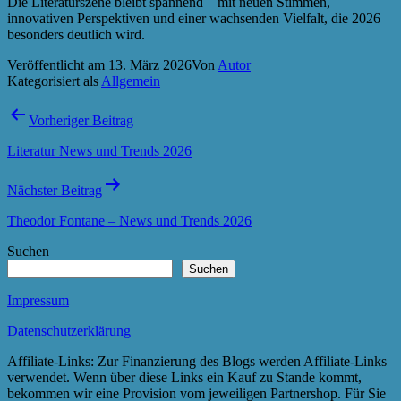
Die Literaturszene bleibt spannend – mit neuen Stimmen,
innovativen Perspektiven und einer wachsenden Vielfalt, die 2026
besonders deutlich wird.
Veröffentlicht am
13. März 2026
Von
Autor
Kategorisiert als
Allgemein
Beitragsnavigation
Vorheriger Beitrag
Literatur News und Trends 2026
Nächster Beitrag
Theodor Fontane – News und Trends 2026
Suchen
Suchen
Impressum
Datenschutzerklärung
Affiliate-Links: Zur Finanzierung des Blogs werden Affiliate-Links
verwendet. Wenn über diese Links ein Kauf zu Stande kommt,
bekommen wir eine Provision vom jeweiligen Partnershop. Für Sie