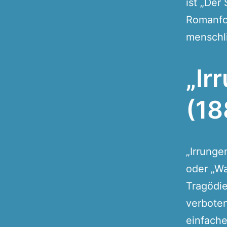
ist „Der
Romanfo
menschl
„Ir
(18
„Irrunge
oder „Wa
Tragödie
verbote
einfache