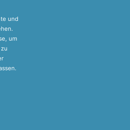
hte und
ehen.
ise, um
 zu
er
assen.