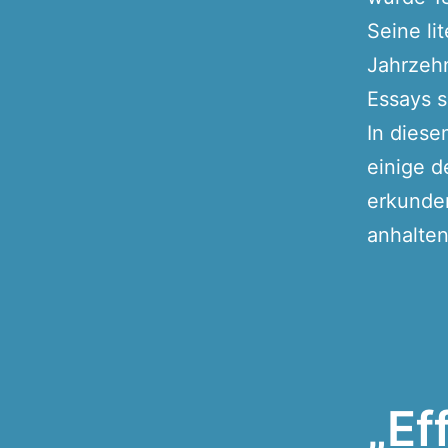
Seine li
Jahrzehn
Essays s
In diese
einige 
erkunde
anhalten
„Ef