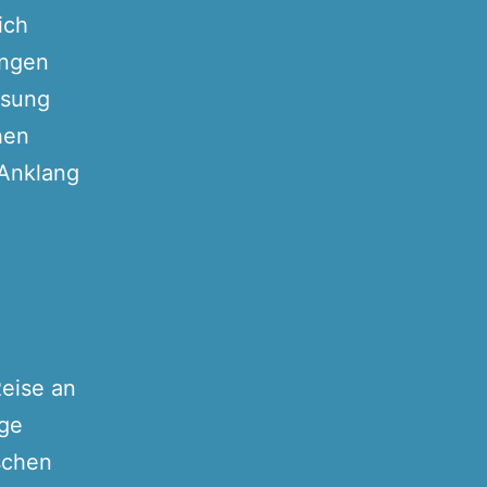
ich
ungen
ssung
hen
 Anklang
Reise an
ige
schen