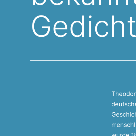
Gedich
Theodor 
deutsche
Geschic
menschli
wurde 18