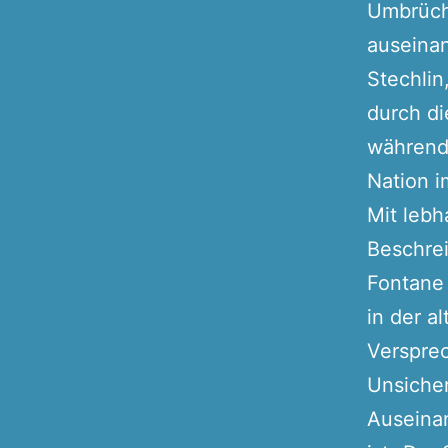
Umbrüch
auseinan
Stechlin
durch di
während
Nation i
Mit lebh
Beschre
Fontane 
in der a
Versprec
Unsicher
Auseinan