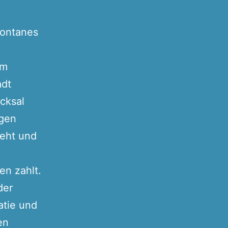
 Fontanes
im
adt
cksal
ngen
geht und
en zahlt.
der
atie und
en