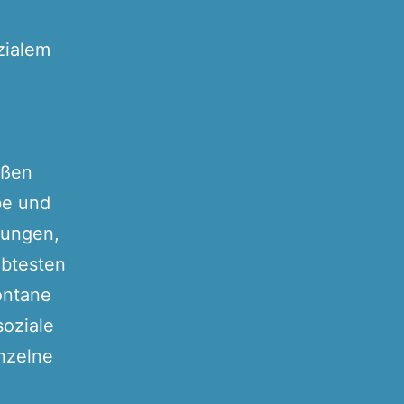
zialem
aßen
be und
rrungen,
ebtesten
ontane
soziale
inzelne