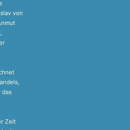
s
slav von
 Anmut
,
er
chnet
andels,
r das
r Zeit