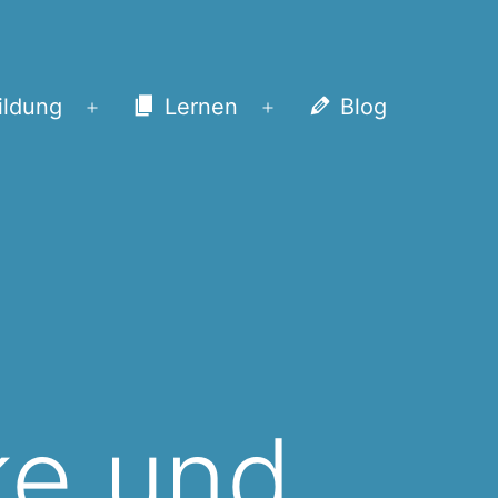
ildung
Lernen
Blog
Menü
Menü
öffnen
öffnen
ke und