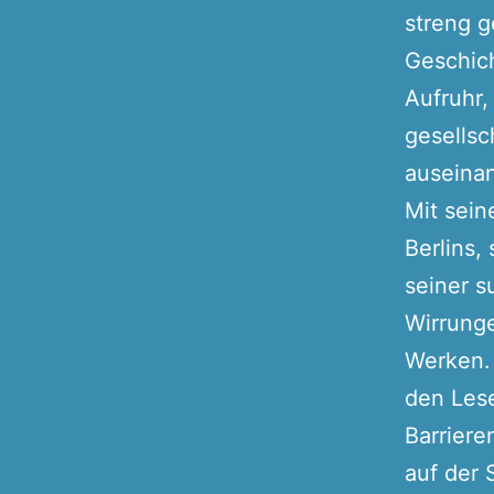
streng g
Geschich
Aufruhr,
gesellsc
auseina
Mit sein
Berlins,
seiner s
Wirrunge
Werken.
den Lese
Barriere
auf der 