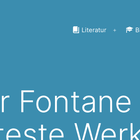
Literatur
B
Menü
öffnen
r Fontane
teste Wer