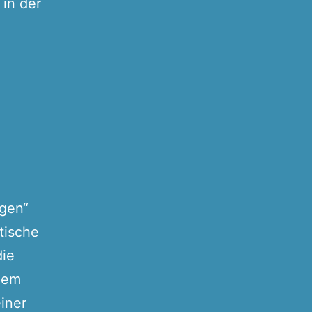
 in der
ngen“
tische
die
nem
iner