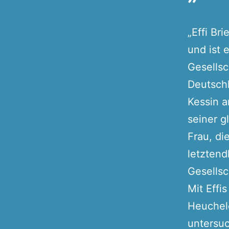
„Effi Br
und ist 
Gesellsc
Deutschl
Kessin a
seiner g
Frau, di
letztend
Gesellsc
Mit Effi
Heuchele
untersuc