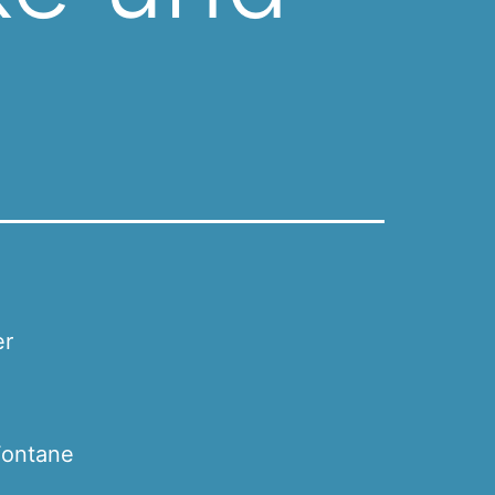
er
Fontane